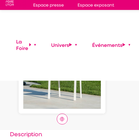
Espace presse
Espace exposant
ASSI
La
Univers
Événements
Foire
JAT
Description