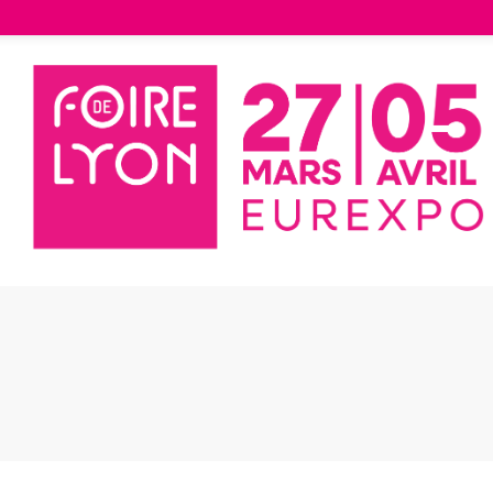
Liste des exposants
ASSISE BEJA - JATI&KEBON
SE BEJA -
I&KEBON