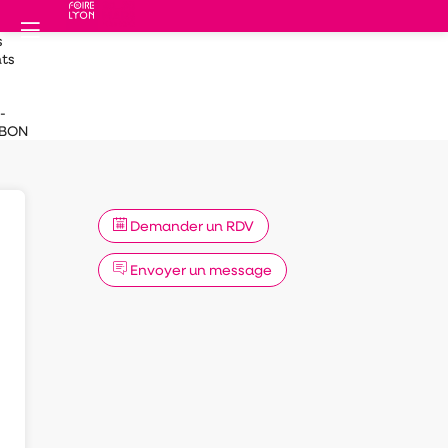
s
ts
-
EBON
Demander un RDV
Envoyer un message