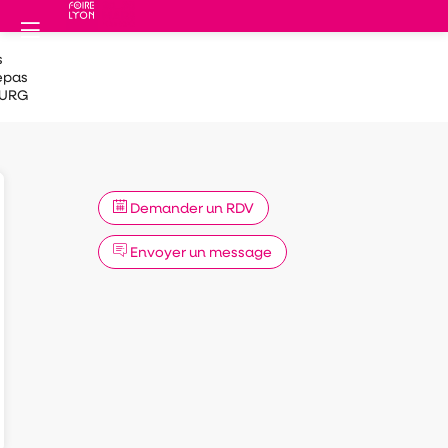
s
epas
URG
Demander un RDV
Envoyer un message