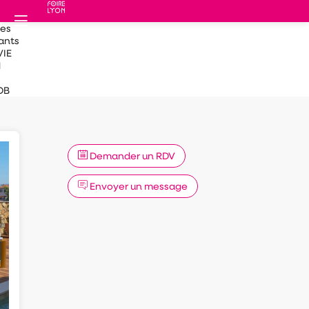
des
ants
VIE
N
OB
Demander un RDV
Envoyer un message