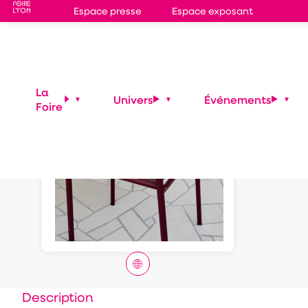
Espace presse
Espace exposant
ASSI
La
Univers
Événements
Foire
FER
Description