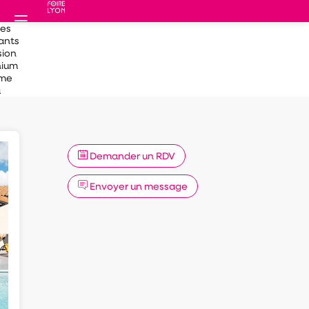
des
ants
sion
nium
mme
a
Demander un RDV
Envoyer un message