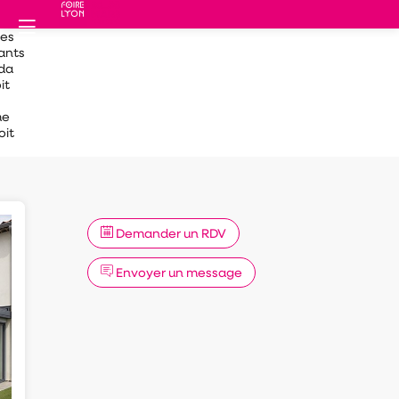
des
ants
da
it
e
oit
Demander un RDV
Envoyer un message