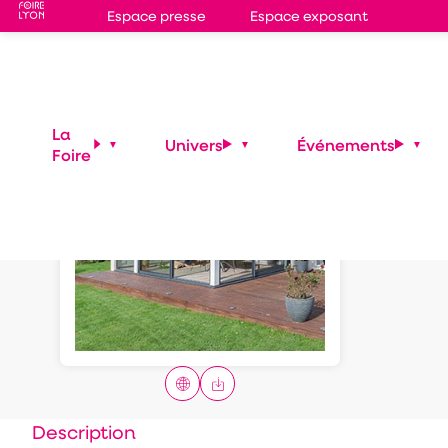
Espace presse
Espace exposant
Véra
La
Univers
Événements
Foire
Gam
Description