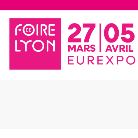
Liste des exposants
Véranda extension | Gamme Azur
nda extension |
me Azur