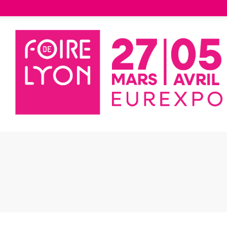
Liste des exposants
Café Inde Malabar
 Inde Malabar