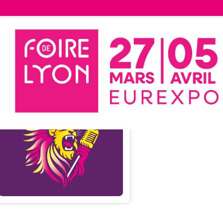
tand
Liste des exposants
D01
Durapin
Durapin