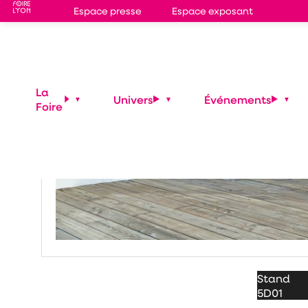
Espace presse
Espace exposant
La
Univers
Événements
Foire
Stand
5D01