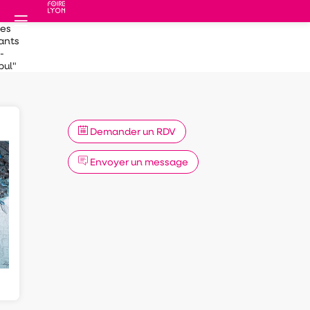
des
ants
-
bul"
Demander un RDV
Envoyer un message