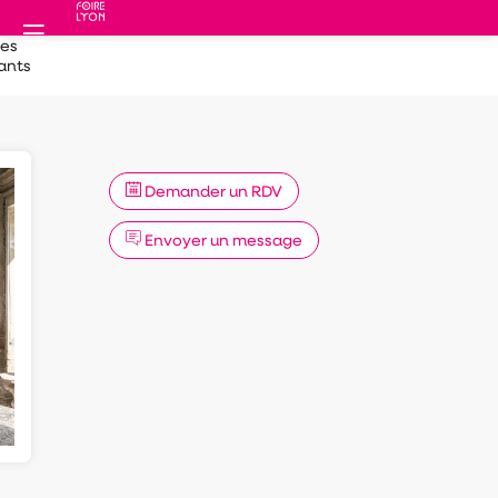
des
ants
Demander un RDV
Envoyer un message