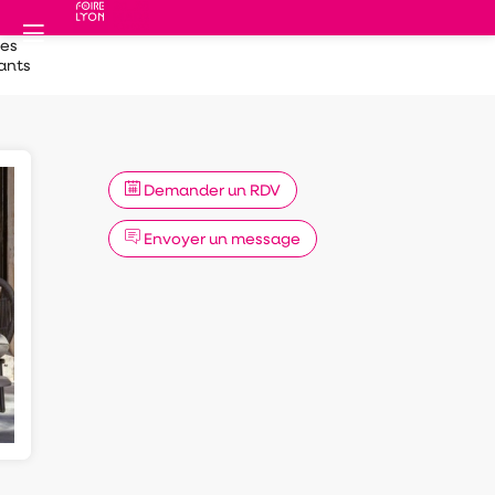
des
ants
Demander un RDV
Envoyer un message