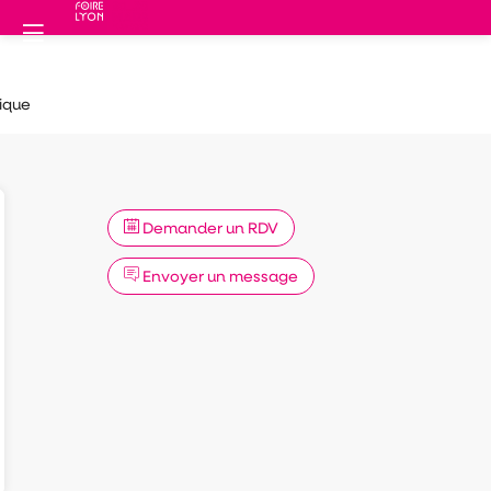
ique
Demander un RDV
Envoyer un message