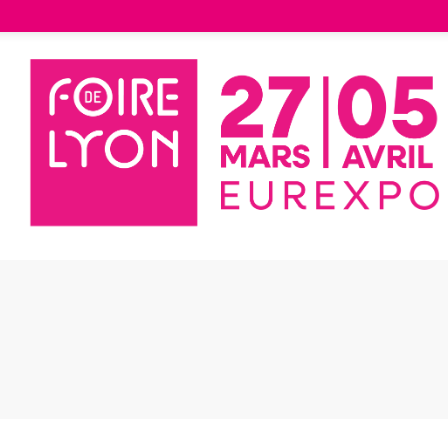
Liste des exposants
Pluton 4.4
on 4.4