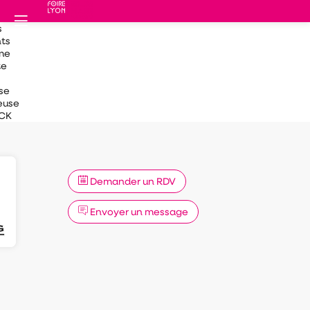
s
ts
me
te
se
euse
CK
Demander un RDV
Envoyer un message