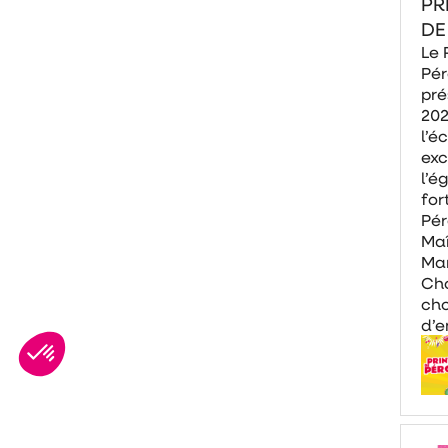
PR
DE
Le 
Pé
pré
202
l’éc
exc
l’é
for
Pér
Maî
Mar
Cho
ch
d’e