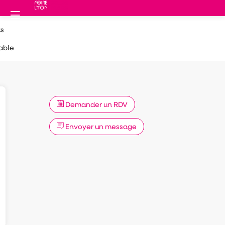
s
able
Demander un RDV
Envoyer un message