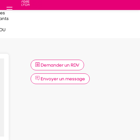
des
ants
LOU
Demander un RDV
Envoyer un message