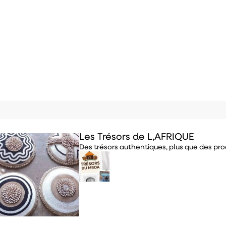
Les Trésors de L,AFRIQUE
Des trésors authentiques, plus que des produ