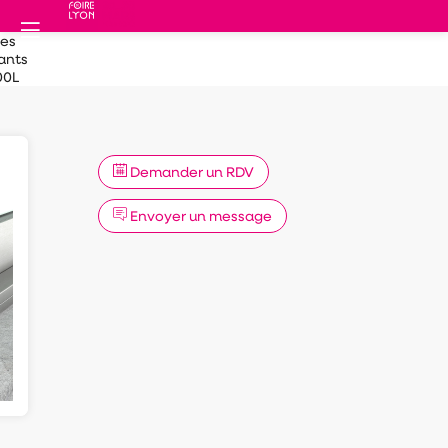
des
ants
00L
Demander un RDV
Envoyer un message