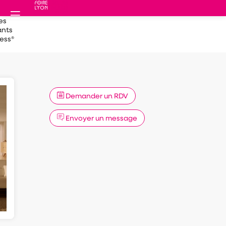
es
ants
less®
Demander un RDV
Envoyer un message