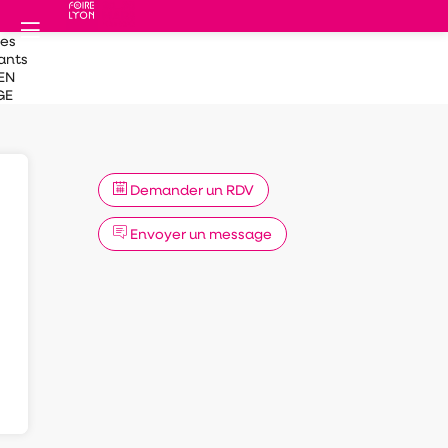
des
ants
EN
GE
Demander un RDV
Envoyer un message