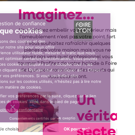
Imaginez...
Vous désirez embellir votre intérieur mais
l’ameublement n’est pas votre point fort
? Vous souhaitez rafraîchir quelques
pièces de votre maison mais vous ne
savez pas vers quel professionnel vous
tourner ? Profitez de votre balade à Foire
de Lyon pour rencontrer des experts qui
vous éclaireront.
Un
véritabl
secteur