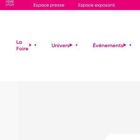
Espace presse
Espace exposant
Eric le Rouge au
24 mars 2026
—
20:00
-
22:00
La
Univers
Événements
Hall 3
Foire
Quartier des Gones