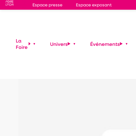
Espace presse
Espace exposant
Casting The Voic
28 mars 2026
—
13:00
-
17:00
La
Univers
Événements
Place des Lumières
Foire
Place des Lumières