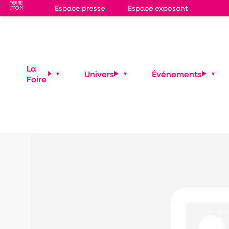
Espace presse
Espace exposant
NXT Crew sur G
Gones Games
La
Univers
Événements
Foire