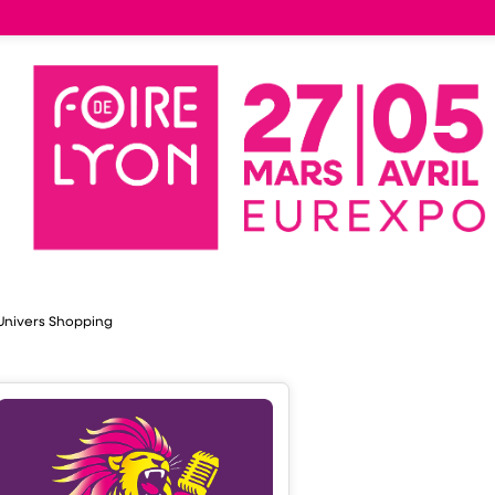
tand
Liste des exposants
10
HOST ILES
HOST ILES
Shopping
Univers Shopping