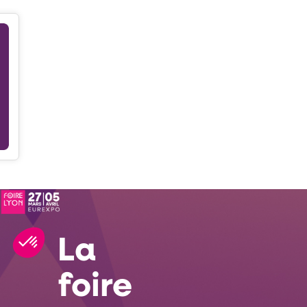
La
foire