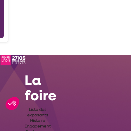
La
foire
Liste des
exposants
Histoire
Engagement