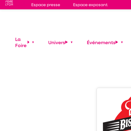
Espace presse
Espace exposant
Stand
1C36
BISC
La
Univers
Événements
Foire
Shopping
Restauration