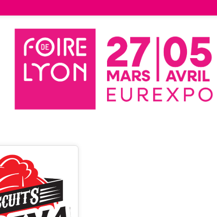
Liste des exposants
BISCUITS ARENA
UITS ARENA