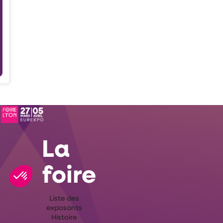
La
foire
Liste des
exposants
Histoire