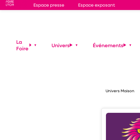
Espace presse
Espace exposant
Stand
4A47
MEUB
La
Univers
Événements
Foire
Maison
Univers Maison