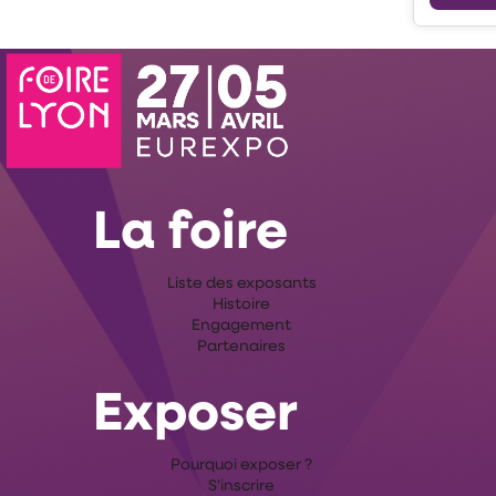
La foire
Liste des exposants
Histoire
Engagement
Partenaires
Exposer
Pourquoi exposer ?
S'inscrire