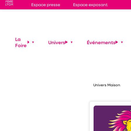
Espace presse
Espace exposant
Stand
G6B20
LA DA
La
Univers
Événements
Foire
Maison
Univers Maison