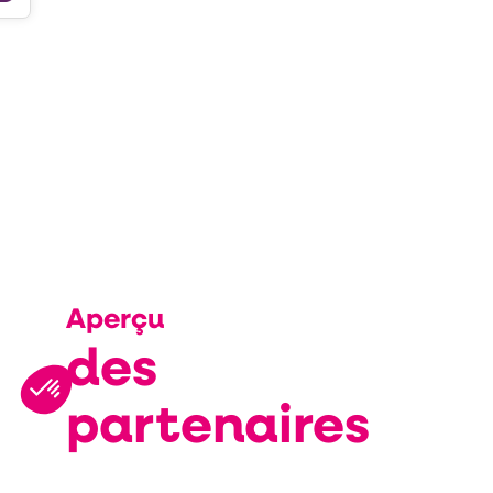
Description
Représenté
par
CLAIRAZUR
SPA
Aperçu
des
partenaires