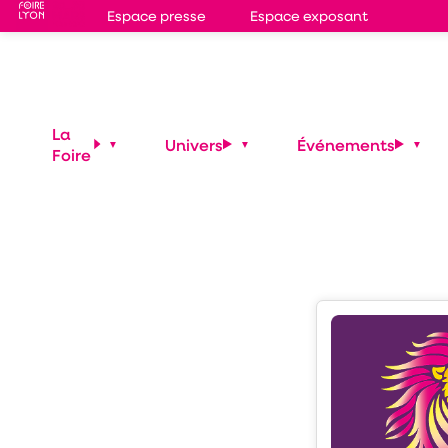
Espace presse
Espace exposant
Stand
G2C27
RADIG
La
Univers
Événements
Foire
Shopping
Univers Shopping