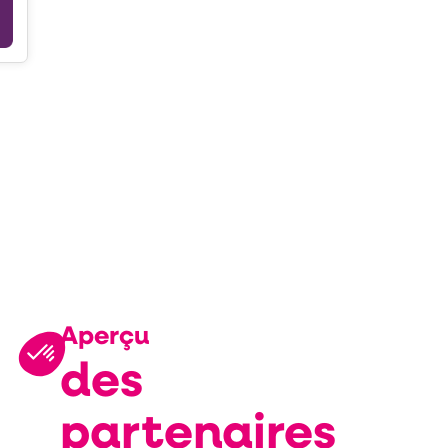
Description
Représenté
par
DOMINO
HABITAT
Aperçu
des
partenaires