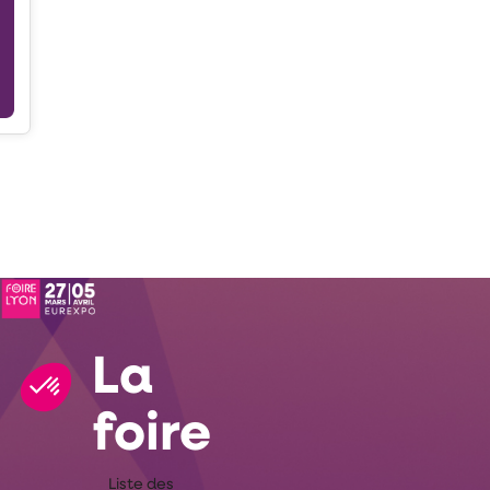
Description
Saucissonnette
La
foire
Liste des