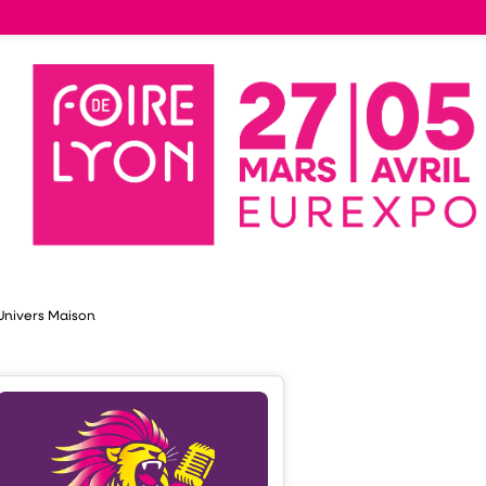
tand
Liste des exposants
76
MA PLANTE
MA PLANTE
Quartier des Gones
Univers Maison