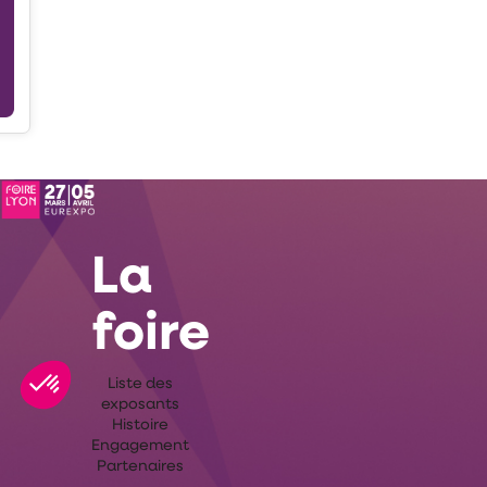
La
foire
Liste des
exposants
Histoire
Engagement
Partenaires