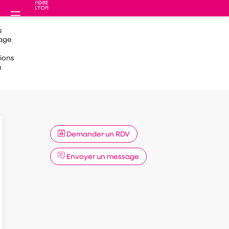
s
sage
ions
u
Demander un RDV
Envoyer un message