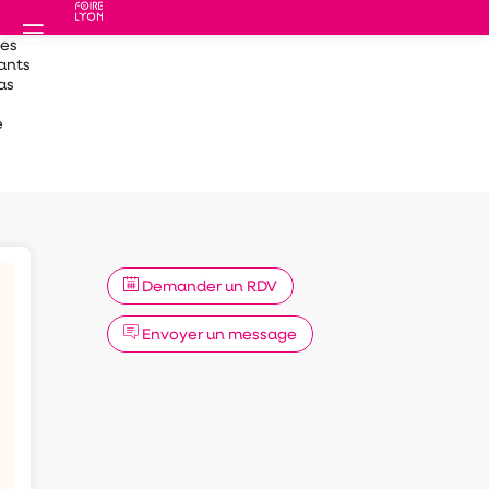
des
ants
as
e
Demander un RDV
Envoyer un message