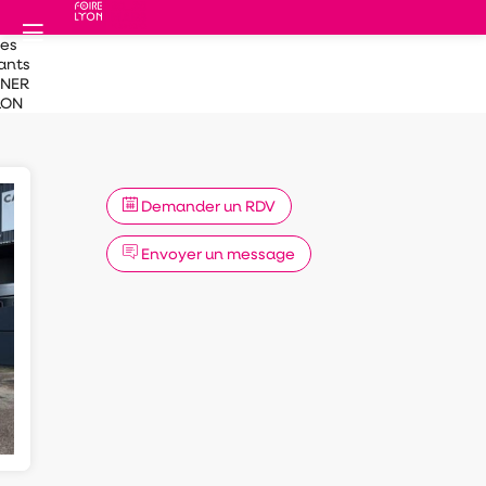
des
ants
TNER
LON
Demander un RDV
Envoyer un message