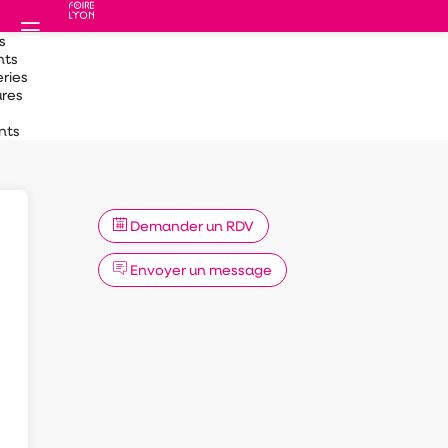
s
nts
ries
ures
nts
Demander un RDV
Envoyer un message