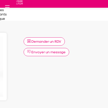
des
ants
que
Demander un RDV
Envoyer un message