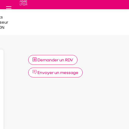
ts
sseur
ON
Demander un RDV
Envoyer un message