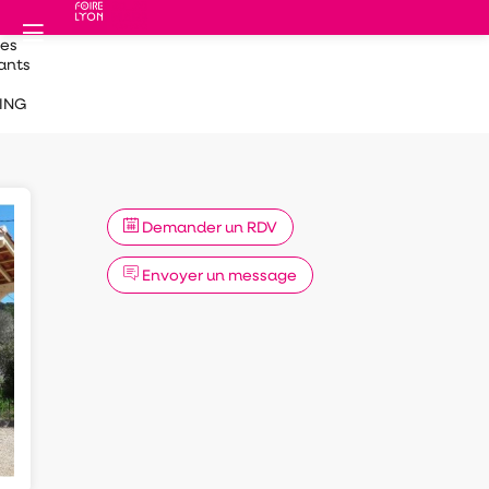
des
ants
ING
Demander un RDV
Envoyer un message