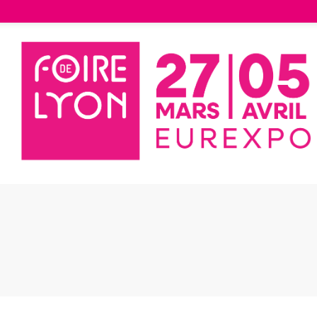
Liste des exposants
Huile visage noisette
e visage noisette